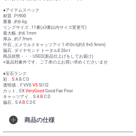
●アイテムスペック
材質…Pt900
重量…約6.6g
リングサイズ…11番(±3番以内サイズ変更可)
最大幅…約6.1mm
厚み…約7.7mm
中石…エメラルドキャッツアイ 1.410ct(約5.9×5.9mm)
脇石…ダイヤモンド トータル0.26ct
商品状態・・・USED(新品仕上げをしてお届け)
※返品対象外です、ご了承の上お買い求めくださいませ
●宝石ランク
彩 …
S
A B C D
透明感 … F VVS
VS
SI I I2
カット… EX
VeryGood
Good Fair Poor
キャッツアイ … S A
B
C D
脇石… S A
B
C D E
商品の仕様