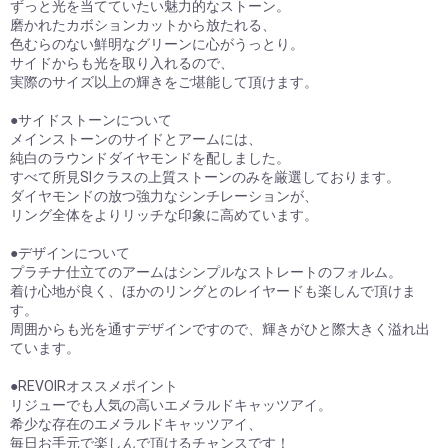
ずっと光を当てていたい魅力的なストーン。
磨かれたカボションカットから放たれる、
色むらのない鮮明なグリーンに心がうっとり。
サイドからも光を取り入れるので、
実際のサイズ以上の輝きをご堪能して頂けます。
●サイドストーンについて
メインストーンのサイドとアームには、
純白のラウンドダイヤモンドを配しました。
すべて所見SIクラスの上質ストーンのみを厳選しております。
ダイヤモンドの放つ強力なシンチレーションが、
リング全体をよりリッチな印象に高めています。
●デザインについて
プラチナ仕立てのアームはシンプルなストレートのフォルム。
着け心地が良く、ほかのリングとのレイヤードも楽しんで頂けま
す。
周囲からも光を通すデザインですので、輝きがひと際大きく溢れ出
ています。
●REVOIRオススメポイント
リジューでも人気の高いエメラルドキャッツアイ。
希少な存在のエメラルドキャッツアイ、
毎日お手元で楽しんで頂けるチャンスです！