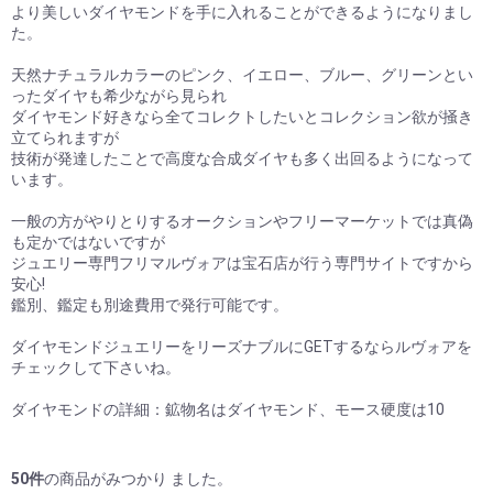
より美しいダイヤモンドを手に入れることができるようになりまし
た。
天然ナチュラルカラーのピンク、イエロー、ブルー、グリーンとい
ったダイヤも希少ながら見られ
ダイヤモンド好きなら全てコレクトしたいとコレクション欲が掻き
立てられますが
技術が発達したことで高度な合成ダイヤも多く出回るようになって
います。
一般の方がやりとりするオークションやフリーマーケットでは真偽
も定かではないですが
ジュエリー専門フリマルヴォアは宝石店が行う専門サイトですから
安心!
鑑別、鑑定も別途費用で発行可能です。
ダイヤモンドジュエリーをリーズナブルにGETするならルヴォアを
チェックして下さいね。
ダイヤモンドの詳細：鉱物名はダイヤモンド、モース硬度は10
50
件
の商品がみつかり ました。